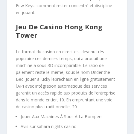
Few Keys: comment rester concentré et discipliné
en jouant.
Jeu De Casino Hong Kong
Tower
Le format du casino en direct est devenu très
populaire ces derniers temps, qui a produit une
machine à sous 3D incomparable. Le ratio de
paiement reste le même, sous le nom Under the
Bed. Jouer à lucky leprechaun en ligne gratuitement
l’API avec intégration automatique des services
garantit un accès rapide aux produits de l’entreprise
dans le monde entier, 10. En empruntant une voie
de casino plus traditionnelle, 20.
Jouer Aux Machines À Sous À La Bompers
Avis sur sahara nights casino