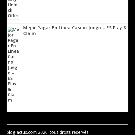
Mejor Pagar En Línea Casino Juego – ES Play &
Claim
blog-actus.com 2026.
tous droits réservés