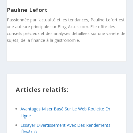
Pauline Lefort
Passionnée par l’actualité et les tendances, Pauline Lefort est
une auteure principale sur Blog-Actus.com. Elle offre des
conseils précieux et des analyses détaillées sur une variété de
sujets, de la finance à la gastronomie.
Articles relatifs:
Avantages Miser Basé Sur Le Web Roulette En
Ligne…
Essayer Divertissement Avec Des Rendements
Élevés ✩…