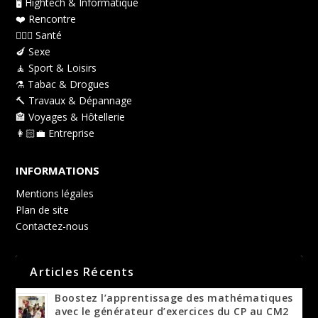
🖥️ Hightech & Informatique
❤️️ Rencontre
👩🏻‍⚕️ Santé
🍆 Sexe
🧘 Sport & Loisirs
⚗️ Tabac & Drogues
🔨 Travaux & Dépannage
🏤 Voyages & Hôtellerie
👩🏻‍💼 Entreprise
INFORMATIONS
Mentions légales
Plan de site
Contactez-nous
Articles Récents
Boostez l’apprentissage des mathématiques
avec le générateur d’exercices du CP au CM2