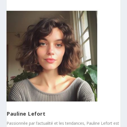
Pauline Lefort
Passionnée par l’actualité et les tendances, Pauline Lefort est