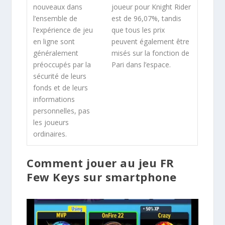
nouveaux dans
joueur pour Knight Rider
l’ensemble de
est de 96,07%, tandis
l’expérience de jeu
que tous les prix
en ligne sont
peuvent également être
généralement
misés sur la fonction de
préoccupés par la
Pari dans l’espace.
sécurité de leurs
fonds et de leurs
informations
personnelles, pas
les joueurs
ordinaires.
Comment jouer au jeu FR
Few Keys sur smartphone