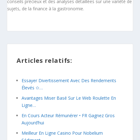
conseils précieux et des analyses détaillées sur une variété de
sujets, de la finance à la gastronomie.
Articles relatifs:
Essayer Divertissement Avec Des Rendements
Élevés ✩…
Avantages Miser Basé Sur Le Web Roulette En
Ligne…
En Cours Acteur Rémunérer • FR Gagnez Gros
Aujourd’hui
Meilleur En Ligne Casino Pour Nobelium