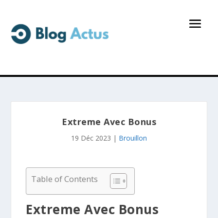
Extreme Avec Bonus
19 Déc 2023
|
Brouillon
Table of Contents
Extreme Avec Bonus