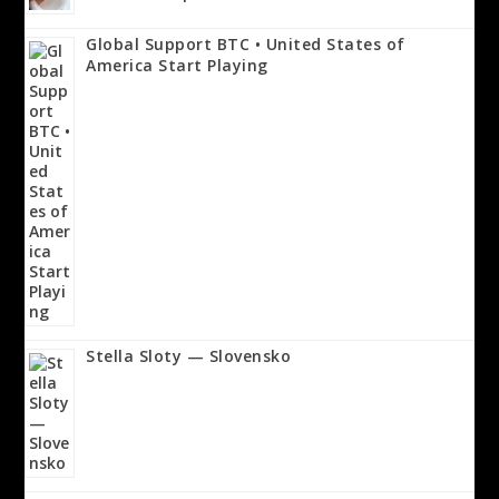
Global Support BTC • United States of
America Start Playing
Stella Sloty — Slovensko