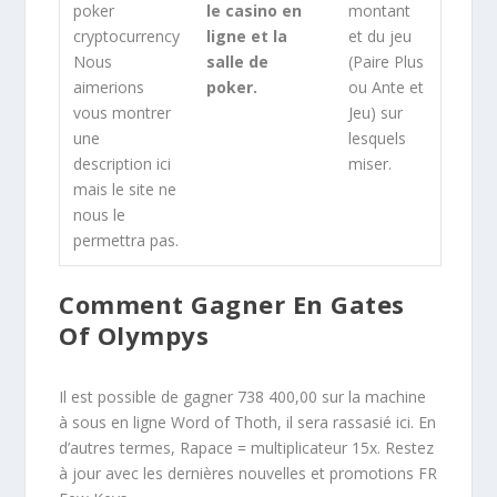
poker
le casino en
montant
cryptocurrency
ligne et la
et du jeu
Nous
salle de
(Paire Plus
aimerions
poker.
ou Ante et
vous montrer
Jeu) sur
une
lesquels
description ici
miser.
mais le site ne
nous le
permettra pas.
Comment Gagner En Gates
Of Olympys
Il est possible de gagner 738 400,00 sur la machine
à sous en ligne Word of Thoth, il sera rassasié ici. En
d’autres termes, Rapace = multiplicateur 15x. Restez
à jour avec les dernières nouvelles et promotions FR