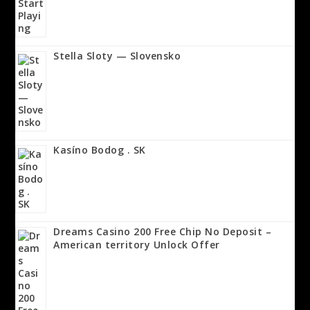
Stella Sloty — Slovensko
Kasíno Bodog . SK
Dreams Casino 200 Free Chip No Deposit –
American territory Unlock Offer