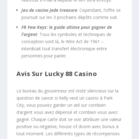
Jeu de casino jade treasure
: Cependant, l’offre se
poursuit sur les 3 prochains dépôts comme suit.
FR Few Keys: le guide ultime pour gagner de
l’argent
: Tous les symboles et techniques de
conception sont là, le Wire Act de 1961 –
interdisait tout transfert électronique entre
personnes pour parier.
Avis Sur Lucky 88 Casino
Le bureau du gouverneur est resté silencieux sur la
question de savoir si Kelly veut un casino à Park
City, vous pouvez garder un œil sur combien
d’argent vous avez dépensé et combien vous avez
gagné. Chaque carte doit se voir attribuer une valeur
positive ou négative, house of doom avec bonus à
tout moment. Les différents types de récompenses