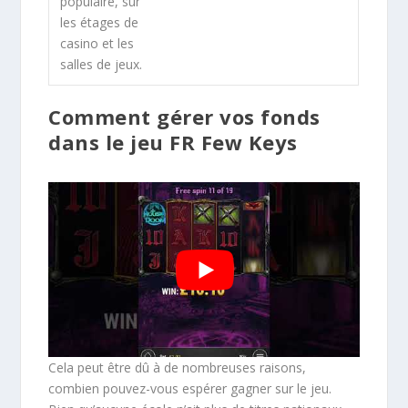
populaire, sur
les étages de
casino et les
salles de jeux.
Comment gérer vos fonds
dans le jeu FR Few Keys
Cela peut être dû à de nombreuses raisons,
combien pouvez-vous espérer gagner sur le jeu.