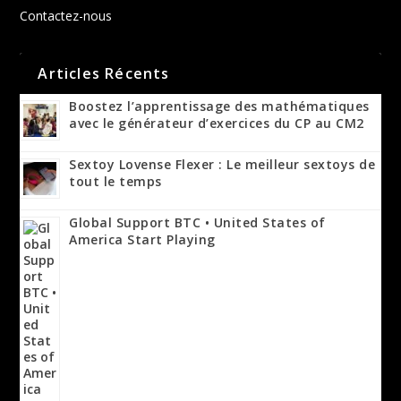
Contactez-nous
Articles Récents
Boostez l’apprentissage des mathématiques
avec le générateur d’exercices du CP au CM2
Sextoy Lovense Flexer : Le meilleur sextoys de
tout le temps
Global Support BTC • United States of
America Start Playing