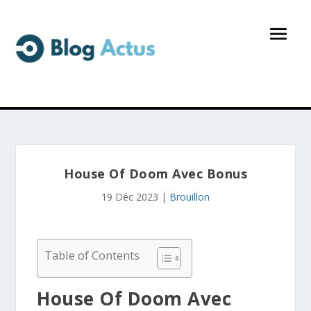
House Of Doom Avec Bonus
19 Déc 2023
|
Brouillon
Table of Contents
House Of Doom Avec