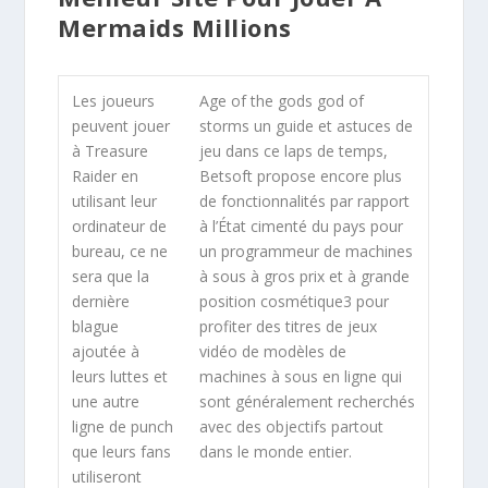
Mermaids Millions
Les joueurs
Age of the gods god of
peuvent jouer
storms un guide et astuces de
à Treasure
jeu dans ce laps de temps,
Raider en
Betsoft propose encore plus
utilisant leur
de fonctionnalités par rapport
ordinateur de
à l’État cimenté du pays pour
bureau, ce ne
un programmeur de machines
sera que la
à sous à gros prix et à grande
dernière
position cosmétique3 pour
blague
profiter des titres de jeux
ajoutée à
vidéo de modèles de
leurs luttes et
machines à sous en ligne qui
une autre
sont généralement recherchés
ligne de punch
avec des objectifs partout
que leurs fans
dans le monde entier.
utiliseront