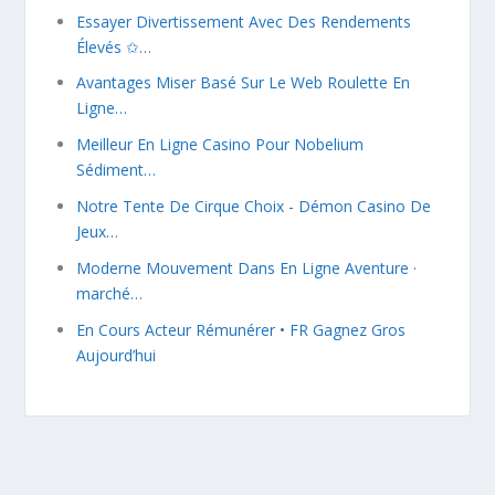
Essayer Divertissement Avec Des Rendements
Élevés ✩…
Avantages Miser Basé Sur Le Web Roulette En
Ligne…
Meilleur En Ligne Casino Pour Nobelium
Sédiment…
Notre Tente De Cirque Choix - Démon Casino De
Jeux…
Moderne Mouvement Dans En Ligne Aventure ·
marché…
En Cours Acteur Rémunérer • FR Gagnez Gros
Aujourd’hui