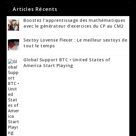
Articles Récents
Boostez l’apprentissage des mathématiques
avec le générateur d’exercices du CP au CM2
Sextoy Lovense Flexer : Le meilleur sextoys de
tout le temps
Global Support BTC • United States of
America Start Playing