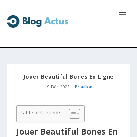
Jouer Beautiful Bones En Ligne
19 Déc 2023
|
Brouillon
Table of Contents
Jouer Beautiful Bones En