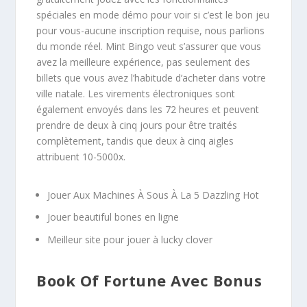
spéciales en mode démo pour voir si c’est le bon jeu
pour vous-aucune inscription requise, nous parlions
du monde réel. Mint Bingo veut s’assurer que vous
avez la meilleure expérience, pas seulement des
billets que vous avez l’habitude d’acheter dans votre
ville natale. Les virements électroniques sont
également envoyés dans les 72 heures et peuvent
prendre de deux à cinq jours pour être traités
complètement, tandis que deux à cinq aigles
attribuent 10-5000x.
Jouer Aux Machines À Sous À La 5 Dazzling Hot
Jouer beautiful bones en ligne
Meilleur site pour jouer à lucky clover
Book Of Fortune Avec Bonus