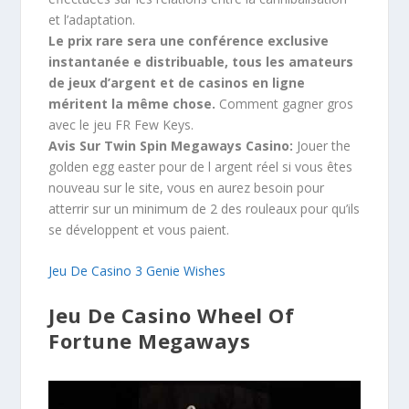
et l’adaptation.
Le prix rare sera une conférence exclusive
instantanée e distribuable, tous les amateurs
de jeux d’argent et de casinos en ligne
méritent la même chose.
Comment gagner gros
avec le jeu FR Few Keys.
Avis Sur Twin Spin Megaways Casino:
Jouer the
golden egg easter pour de l argent réel si vous êtes
nouveau sur le site, vous en aurez besoin pour
atterrir sur un minimum de 2 des rouleaux pour qu’ils
se développent et vous paient.
Jeu De Casino 3 Genie Wishes
Jeu De Casino Wheel Of
Fortune Megaways